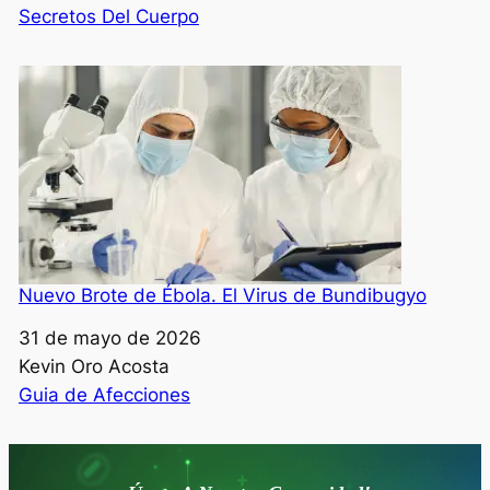
Respecto a
Secretos Del Cuerpo
Nuevo Brote de Ébola. El Virus de Bundibugyo
Fecha
31 de mayo de 2026
Autor
Kevin Oro Acosta
Respecto a
Guia de Afecciones