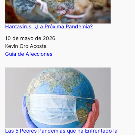
Hantavirus. ¿La Próxima Pandemia?
Fecha
10 de mayo de 2026
Autor
Kevin Oro Acosta
Respecto a
Guia de Afecciones
Las 5 Peores Pandemias que ha Enfrentado la