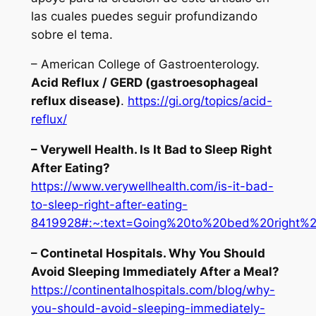
las cuales puedes seguir profundizando
sobre el tema.
– American College of Gastroenterology.
Acid Reflux / GERD (gastroesophageal
reflux disease)
.
https://gi.org/topics/acid-
reflux/
– Verywell Health. Is It Bad to Sleep Right
After Eating?
https://www.verywellhealth.com/is-it-bad-
to-sleep-right-after-eating-
8419928#:~:text=Going%20to%20bed%20right%20
– Continetal Hospitals. Why You Should
Avoid Sleeping Immediately After a Meal?
https://continentalhospitals.com/blog/why-
you-should-avoid-sleeping-immediately-