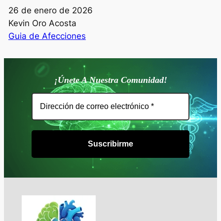
Fecha
26 de enero de 2026
Autor
Kevin Oro Acosta
Respecto a
Guia de Afecciones
¡Únete A Nuestra Comunidad!