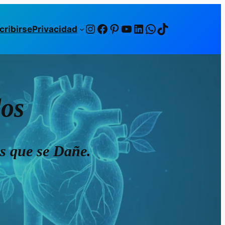
Instagram
Facebook
Pinterest
YouTube
LinkedIn
WhatsApp
TikTok
cribirse
Privacidad
dos
s que se Da
ñ
e.