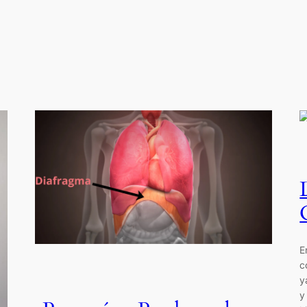
E
c
y
y