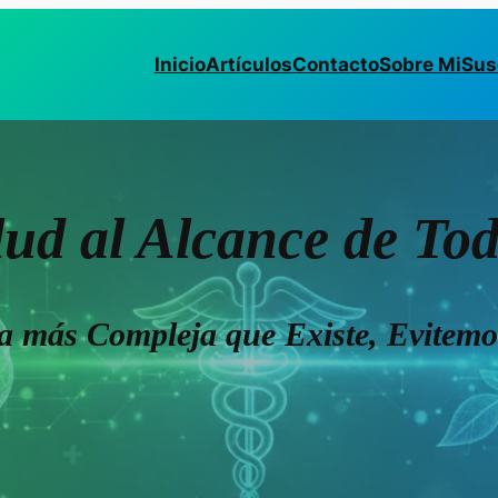
Inicio
Artículos
Contacto
Sobre Mi
Sus
lud al Alcance de To
a más Compleja que Existe, Evitemo