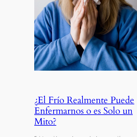
¿El Frío Realmente Puede
Enfermarnos o es Solo un
Mito?